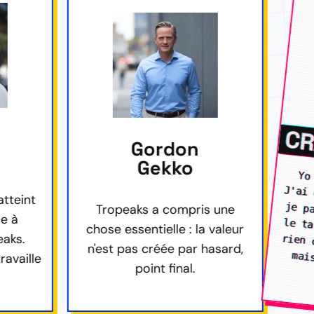
CRASH_OVER
Gordon
Gekko
Yo les corps-à-puces 
opeaks a compris une
 essentielle : la valeur
t pas créée par hasard,
J'ai entendu parlé de vous et je passais par là... Pas mal le taf de Tropeaks. PS: J'ai rien cassé. Pas mal la sécu, mais je suis plu
point final.