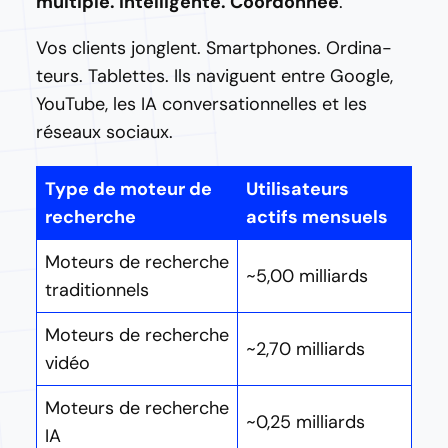
multiple. Intelligente. Coordonnée
.
Vos clients jonglent. Smart­phones. Ordi­na­
teurs. Tablettes. Ils navi­guent entre Google,
YouTube, les IA conver­sa­tion­nelles et les
réseaux sociaux.
Type de moteur de
Utilisateurs
recherche
actifs mensuels
Moteurs de recherche
~5,00 milliards
traditionnels
Moteurs de recherche
~2,70 milliards
vidéo
Moteurs de recherche
~0,25 milliards
IA