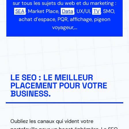
sur tous les sujets du web et du marketing :
SEA
, Market Place,
Data
, UX/UI,
TV
, SMO,
achat d’espace, PQR, affichage, pigeon
voyageur,…
LE SEO : LE MEILLEUR
PLACEMENT POUR VOTRE
BUSINESS.
Oubliez les canaux qui vident votre