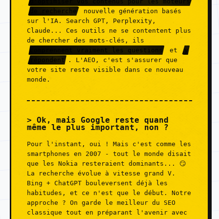
d'optimiser vos contenus pour les moteurs
de recherche
nouvelle génération basés
sur l'IA. Search GPT, Perplexity,
Claude... Ces outils ne se contentent plus
de chercher des mots-clés, ils
comprennent vraiment les questions
et
y
répondent
. L'AEO, c'est s'assurer que
votre site reste visible dans ce nouveau
monde.
Ok, mais Google reste quand
même le plus important, non ?
Pour l'instant, oui ! Mais c'est comme les
smartphones en 2007 - tout le monde disait
que les Nokia resteraient dominants... 😏
La recherche évolue à vitesse grand V.
Bing + ChatGPT bouleversent déjà les
habitudes, et ce n'est que le début. Notre
approche ? On garde le meilleur du SEO
classique tout en préparant l'avenir avec