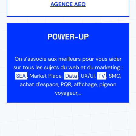
AGENCE AEO
POWER-UP
On s’associe aux meilleurs pour vous aider
sur tous les sujets du web et du marketing :
SEA
, Market Place,
Data
, UX/UI,
TV
, SMO,
achat d’espace, PQR, affichage, pigeon
voyageur,…