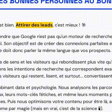
R LES BONNES PERSONNES AU B
est bien.
Attirer des leads
, c'est mieux ! 🎯
ndre que Google n'est pas qu'un moteur de recherche 
l. Son objectif est de créer des connexions parfaites 
te doit donc parler la même langue que vos prospects.
de de sens et les visiteurs qui rebondissent plus vite qu
ions les intentions de recherche qui correspondent ex
 visiteurs qui restent, lisent, et surtout... convertissent
nant data et psychologie. Nous analysons les parco
aux, leurs mots-clés fétiches, et même leurs moments 
es. Puis nous optimisons votre contenu pour être là, a
 par magie (mais en vrai, c'est de la science 🧪).