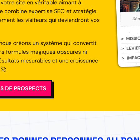
otre site en véritable aimant à
he combine expertise SEO et stratégie
Gé
ement les visiteurs qui deviendront vos
MISSI
, nous créons un système qui convertit
LEVIE
ans formules magiques obscures ni
IMPA
résultats mesurables et une croissance
 🚀
US DE PROSPECTS