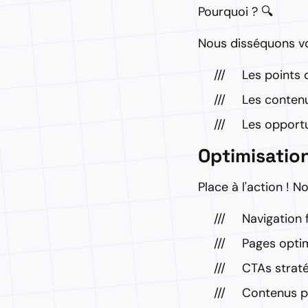
Pourquoi ? 🔍
Nous disséquons vot
Les points d
Les contenu
Les opport
Optimisation
Place à l'action ! 
Navigation f
Pages opti
CTAs strat
Contenus p