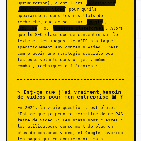
Optimization), c'est l'art
d'optimiser
vos contenus vidéo
pour qu'ils
apparaissent dans les résultats de
recherche, que ce soit sur
Google
,
YouTube
, ou
d'autres plateformes
. Alors
que le SEO classique se concentre sur le
texte et les images, le VSEO s'attaque
spécifiquement aux contenus vidéo. C'est
comme avoir une stratégie spéciale pour
les boss volants dans un jeu : même
combat, techniques différentes !
Est-ce que j'ai vraiment besoin
de vidéos pour mon entreprise 📊 ?
En 2024, la vraie question c'est plutôt
"Est-ce que je peux me permettre de ne PAS
faire de vidéo ?" Les stats sont claires :
les utilisateurs consomment de plus en
plus de contenus vidéo, et Google favorise
les pages qui en contiennent. Mais