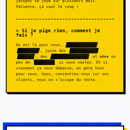
jackpot se joue sur plusieurs mois.
Patience, ça vaut le coup !
Si je pige rien, comment je
fais ?
On est là pour vous.
Pas de jargon
technique
, juste des
explications
claires
, des
rapports simples
et même un
peu de
formation
si vous voulez. Et si
vraiment ça vous dépasse, on gère tout
pour vous. Vous, concentrez-vous sur vos
clients, nous on s’occupe du reste.