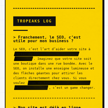
TROPEAKS LOG
Franchement, le SEO, c’est
utile pour mon business ?
Le SEO, c’est l’art d’aider votre site à
sortir du lot dans les moteurs de
recherche
. Imaginez que votre site soit
une boutique dans une rue bondée. Avec le
SEO, on installe une enseigne lumineuse et
des flèches géantes pour attirer les
clients directement chez vous. Si vous
voulez
plus de trafic, plus de clients,
et plus de ventes
, c’est un game changer.
Mon site est déjà en ligne,