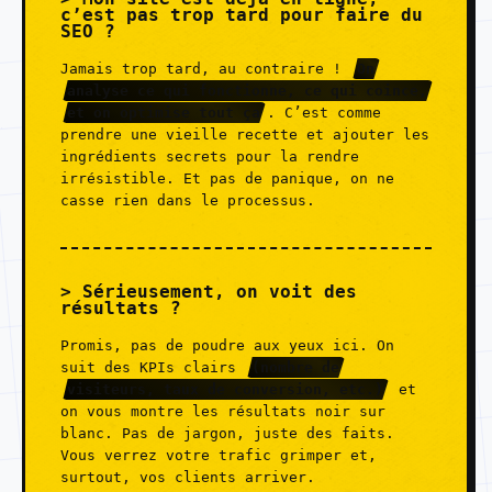
c’est pas trop tard pour faire du
SEO ?
Jamais trop tard, au contraire !
On
analyse ce qui fonctionne, ce qui coince,
et on optimise tout ça
. C’est comme
prendre une vieille recette et ajouter les
ingrédients secrets pour la rendre
irrésistible. Et pas de panique, on ne
casse rien dans le processus.
Sérieusement, on voit des
résultats ?
Promis, pas de poudre aux yeux ici. On
suit des KPIs clairs
(nombre de
visiteurs, taux de conversion, etc.)
et
on vous montre les résultats noir sur
blanc. Pas de jargon, juste des faits.
Vous verrez votre trafic grimper et,
surtout, vos clients arriver.