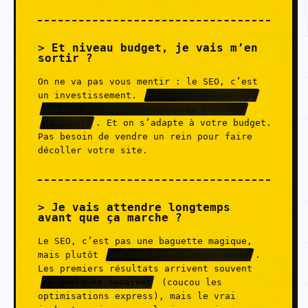
Et niveau budget, je vais m’en
sortir ?
On ne va pas vous mentir : le SEO, c’est
un investissement.
Mais chaque euro mis
dedans, c’est un pas de plus vers vos
objectifs
. Et on s’adapte à votre budget.
Pas besoin de vendre un rein pour faire
décoller votre site.
Je vais attendre longtemps
avant que ça marche ?
Le SEO, c’est pas une baguette magique,
mais plutôt
une stratégie longue durée
.
Les premiers résultats arrivent souvent
en quelques semaines
(coucou les
optimisations express), mais le vrai