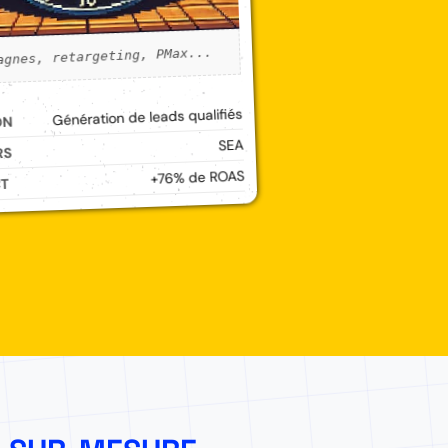
agnes, retargeting, PMax...
Génération de leads qualifiés
ON
SEA
RS
+76% de ROAS
CT