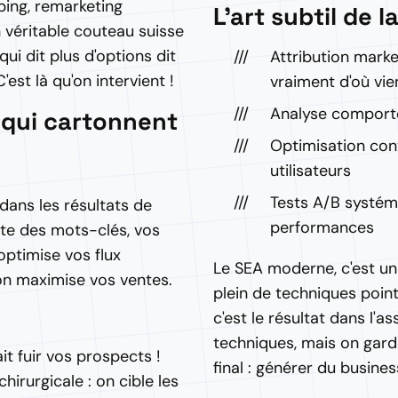
ing, remarketing
L'art subtil de l
 véritable couteau suisse
qui dit plus d'options dit
Attribution mark
'est là qu'on intervient !
vraiment d'où vi
Analyse comporte
qui cartonnent
Optimisation con
utilisateurs
Tests A/B systém
dans les résultats de
performances
ète des mots-clés, vos
ptimise vos flux
Le SEA moderne, c'est un
 on maximise vos ventes.
plein de techniques point
c'est le résultat dans l'a
techniques, mais on garde
ait fuir vos prospects !
final : générer du busines
irurgicale : on cible les