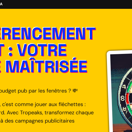
A
FÉRENCEMENT
 : VOTRE
É MAÎTRISÉE
budget pub par les fenêtres ? 💸
, c'est comme jouer aux fléchettes :
ard. Avec Tropeaks, transformez chaque
 à des campagnes publicitaires