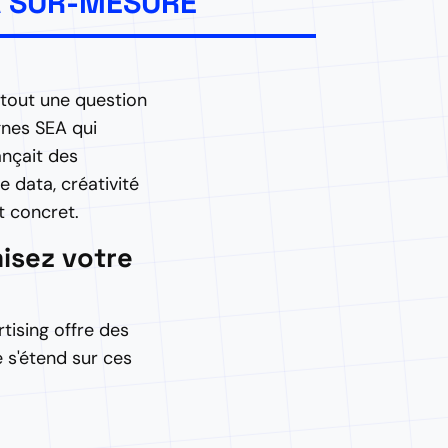
EA SUR-MESURE
 tout une question
gnes SEA qui
ançait des
data, créativité
t concret.
isez votre
tising offre des
e s'étend sur ces