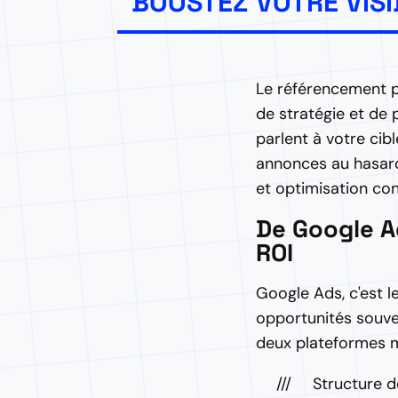
BOOSTEZ VOTRE VISI
Le référencement pa
de stratégie et de
parlent à votre cib
annonces au hasard
et optimisation con
De Google A
ROI
Google Ads, c'est l
opportunités souven
deux plateformes m
Structure 