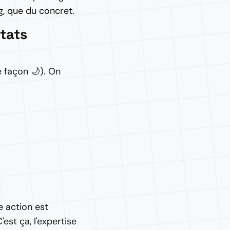
, que du concret.
tats
e façon 🌙). On
e action est
est ça, l'expertise