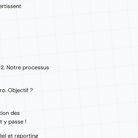
ertissent
=2. Notre processus
o. Objectif ?
tion des
t y passe !
el et reporting